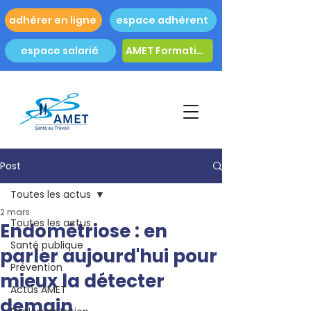
adhérer en ligne
espace adhérent
espace salarié
AMET Formation
Post
Toutes les actus
2 mars
Toutes les actus
Endométriose : en
Santé publique
parler aujourd'hui pour
Prévention
mieux la détecter
Actus AMET
demain