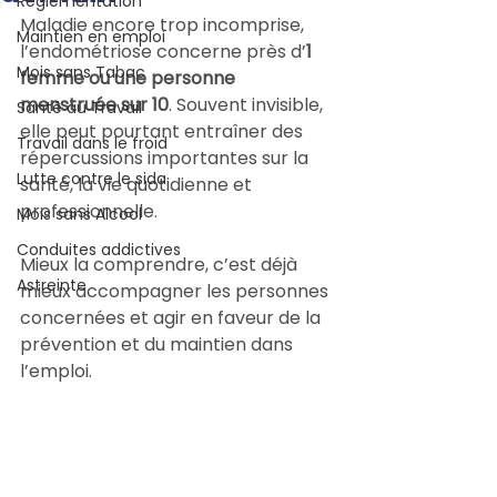
Règlementation
Maladie encore trop incomprise, 
Maintien en emploi
l’endométriose concerne près d’
1 
Mois sans Tabac
femme ou une personne 
menstruée sur 10
. Souvent invisible, 
Santé au Travail
elle peut pourtant entraîner des 
Travail dans le froid
répercussions importantes sur la 
Lutte contre le sida
santé, la vie quotidienne et 
professionnelle.
Mois sans Alcool
Conduites addictives
Mieux la comprendre, c’est déjà 
Astreinte
mieux accompagner les personnes 
concernées et agir en faveur de la 
prévention et du maintien dans 
l’emploi.