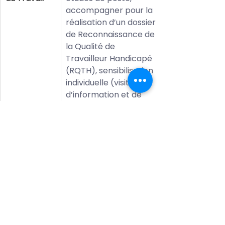
accompagner pour la 
réalisation d’un dossier 
de Reconnaissance de 
la Qualité de 
Travailleur Handicapé 
(RQTH), sensibilisation 
individuelle (visite 
d’information et de 
prévention) ou 
collective (webinaires)
En savoir plus
EndoFrance
Association nationale 
dédiée à 
l’endométriose. Elle 
propose des 
informations fiables, 
un accompagnement, 