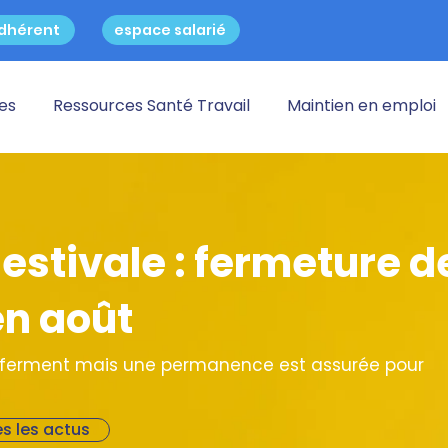
dhérent
espace salarié
res
Ressources Santé Travail
Maintien en emploi
stivale : fermeture d
en août
s ferment mais une permanence est assurée pour
s les actus