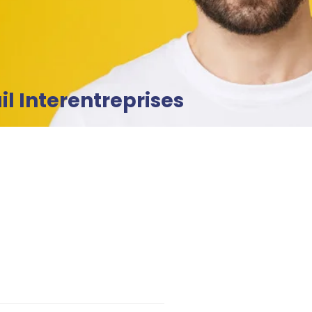
il Interentreprises
adhérer en ligne