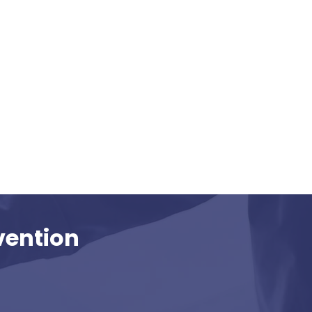
vention
82