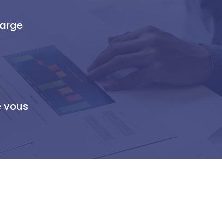
harge
e vous