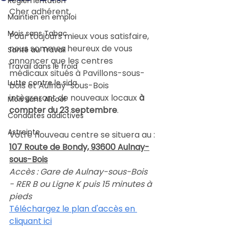
Règlementation
Cher adhérent,
Maintien en emploi
Mois sans Tabac
Pour toujours mieux vous satisfaire, 
nous sommes heureux de vous 
Santé au Travail
annoncer que les centres 
Travail dans le froid
médicaux situés à Pavillons-sous-
Lutte contre le sida
bois et Aulnay-sous-Bois 
intègreront de nouveaux locaux 
à 
Mois sans Alcool
compter du 23 septembre
.
Conduites addictives
Astreinte
Votre nouveau centre se situera au :
107 Route de Bondy, 93600 Aulnay-
sous-Bois
Accès : Gare de Aulnay-sous-Bois 
- RER B ou Ligne K puis 15 minutes à 
pieds
Téléchargez le plan d'accès en 
cliquant ici