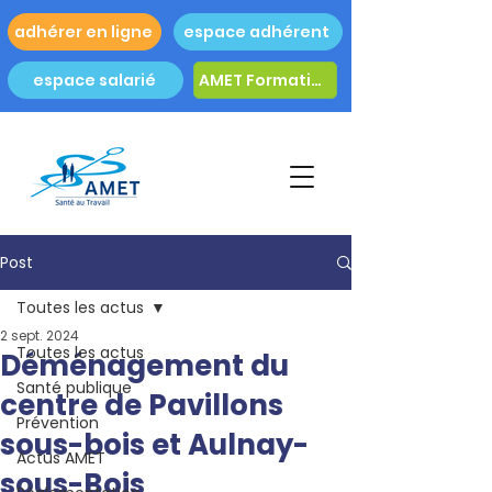
adhérer en ligne
espace adhérent
espace salarié
AMET Formation
Post
Toutes les actus
2 sept. 2024
Toutes les actus
Déménagement du
Santé publique
centre de Pavillons
Prévention
sous-bois et Aulnay-
Actus AMET
sous-Bois