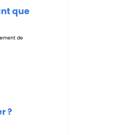
ant que 
nnement de 
r ? 