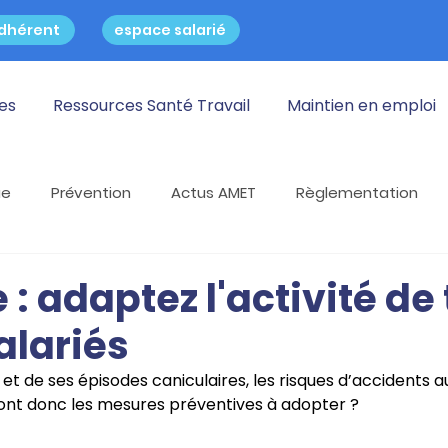
dhérent
espace salarié
res
Ressources Santé Travail
Maintien en emploi
ue
Prévention
Actus AMET
Règlementation
 Travail
Travail dans le froid
Lutte contre le sida
 : adaptez l'activité de 
alariés
reinte
et de ses épisodes caniculaires, les risques d’accidents au
ont donc les mesures préventives à adopter ?