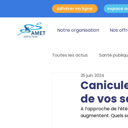
adhérer en ligne
espace a
Notre organisation
Nos off
Toutes les actus
Santé publiq
25 juin 2024
Mois sans Tabac
Santé au
Canicule
de vos s
Conduites addictives
Ast
A l’approche de l’été 
augmentent. Quels s