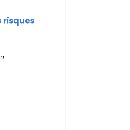
s risques
urs
haleur