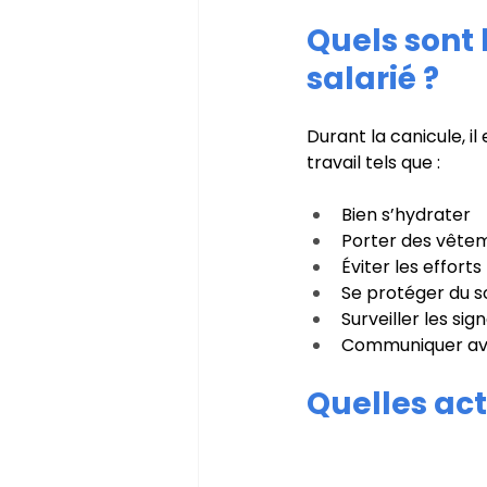
Quels sont 
salarié ? 
Durant la canicule, i
travail tels que :
Bien s’hydrater
Porter des vêtem
Éviter les effort
Se protéger du so
Surveiller les si
Communiquer ave
Quelles act