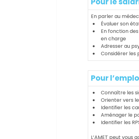
Pour le salar
En parler au médecin
Évaluer son éta
En fonction des
en charge
Adresser au psy
Considérer les p
Pour l’empl
Connaître les s
Orienter vers l
Identifier les c
Aménager le pos
Identifier les R
L’AMET peut vous ac