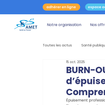
adhérer en ligne
espace a
Notre organisation
Nos off
Toutes les actus
Santé publiq
15 oct. 2025
Mois sans Tabac
Santé au
BURN-OU
d’épuise
Conduites addictives
Ast
Compren
Épuisement professio