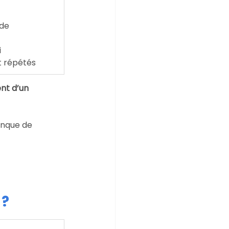
de 
i
t répétés
nt d’un 
anque de 
 ?