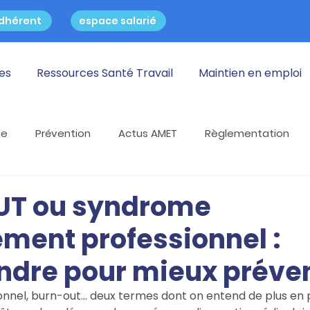
dhérent
espace salarié
res
Ressources Santé Travail
Maintien en emploi
ue
Prévention
Actus AMET
Règlementation
 Travail
Travail dans le froid
Lutte contre le sida
T ou syndrome
ment professionnel :
reinte
dre pour mieux préven
nnel, burn-out… deux termes dont on entend de plus en p