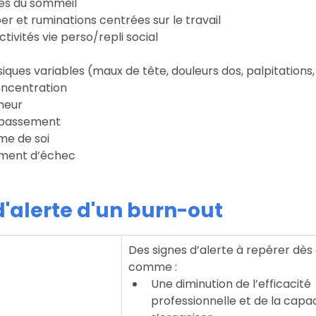
les du sommeil 
per et ruminations centrées sur le travail
tivités vie perso/repli social
ues variables (maux de tête, douleurs dos, palpitations,
oncentration
meur
épassement
ime de soi
iment d’échec
d'alerte d'un burn-out
Des signes d’alerte à repérer dès 
comme :
Une diminution de l’efficacité 
professionnelle et de la capac