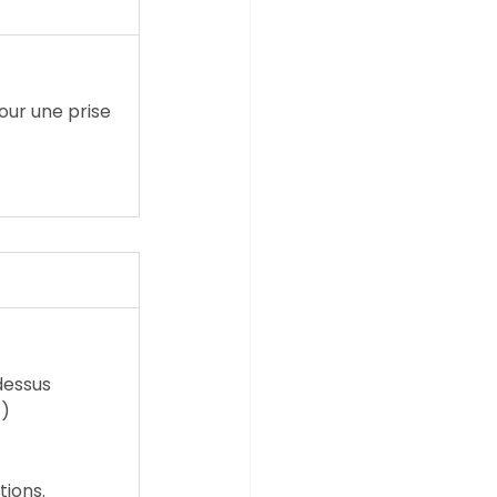
our une prise 
 dessus
…)
tions.