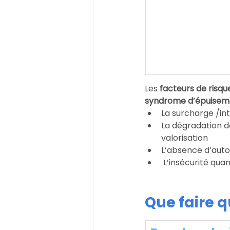
Les 
facteurs de risqu
syndrome d’épuiseme
La surcharge /int
La dégradation de
valorisation
L’absence d’aut
 L’insécurité qua
Que faire 