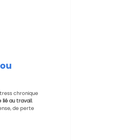
ou 
stress chronique 
ié au travail
.
ense, de perte 