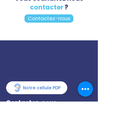
contacter
?
Contactez-nous
Notre cellule PDP
Contactez-nous
13 Rue Joseph et Etienne
Montgolfier,
93110 Rosny-sous-Bois