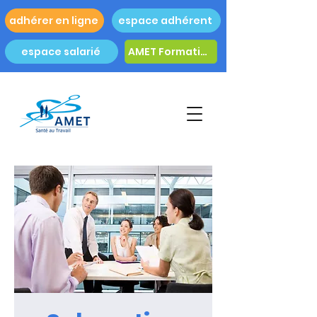
adhérer en ligne
espace adhérent
espace salarié
AMET Formation