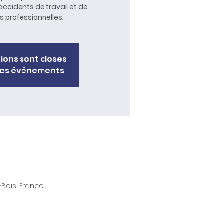
’accidents de travail et de
tions sont closes
tres événements
-Bois, France