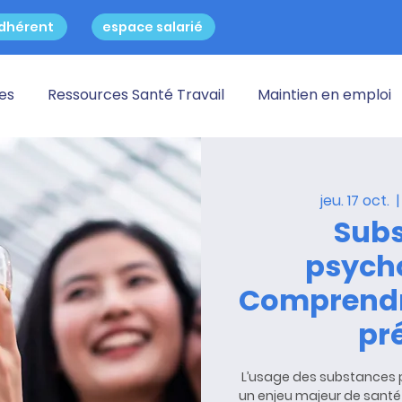
dhérent
espace salarié
res
Ressources Santé Travail
Maintien en emploi
jeu. 17 oct.
  |
Sub
psycho
Comprendr
pr
L’usage des substances 
un enjeu majeur de santé p