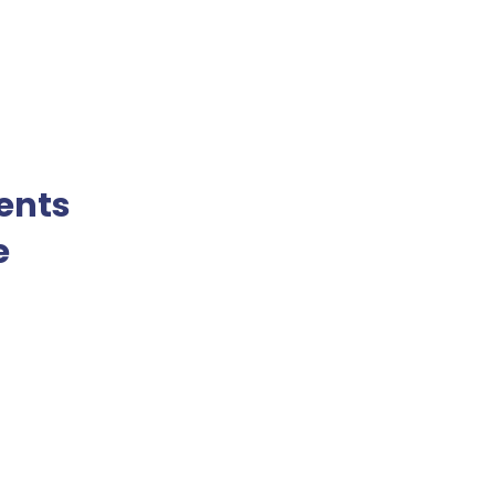
ents
e