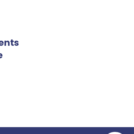
ents
e