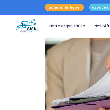
adhérer en ligne
espace a
Notre organisation
Nos off