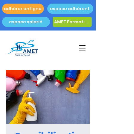
adhérer en ligne
espace adhérent
espace salarié
AMET Formation