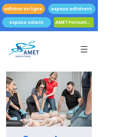
adhérer en ligne
espace adhérent
espace salarié
AMET Formation