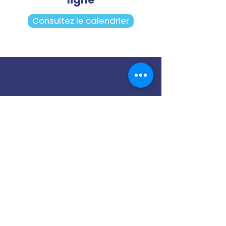
Consultez le calendrier
Notre cellule PDP
Contactez-nous
13 Rue Joseph et Etienne
Montgolfier,
93110 Rosny-sous-Bois