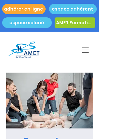
adhérer en ligne
espace adhérent
espace salarié
AMET Formation