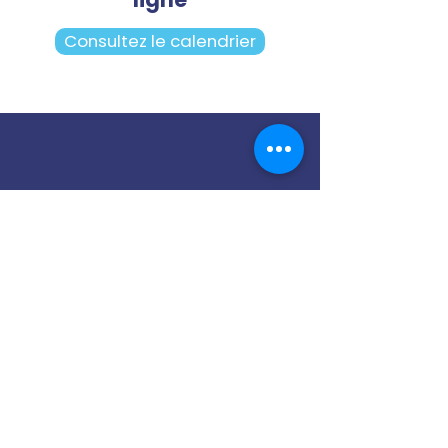
Consultez le calendrier
Notre cellule PDP
Contactez-nous
13 Rue Joseph et Etienne
Montgolfier,
93110 Rosny-sous-Bois