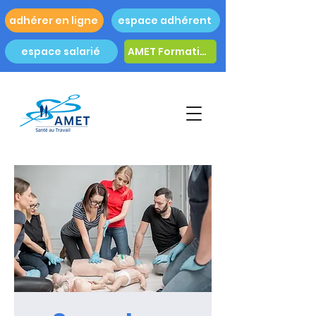
adhérer en ligne
espace adhérent
espace salarié
AMET Formation