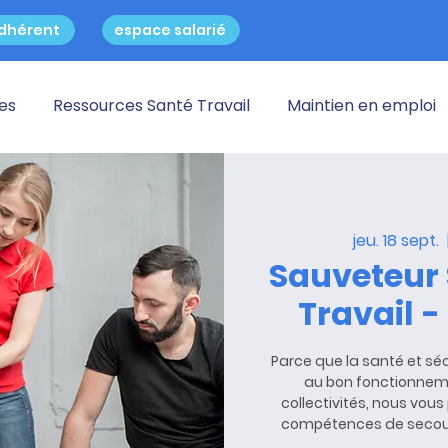
dhérent
espace salarié
res
Ressources Santé Travail
Maintien en emploi
jeu. 18 sept.
  
Sauveteur 
Travail - 
Parce que la santé et séc
au bon fonctionneme
collectivités, nous vou
compétences de secour