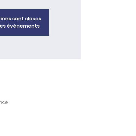
tions sont closes
tres événements
ance