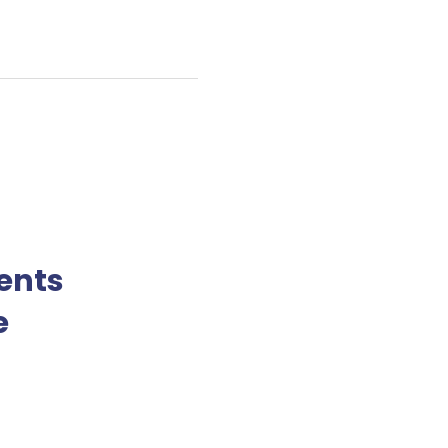
ents
e