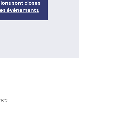
tions sont closes
tres événements
ance