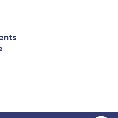
ents
e