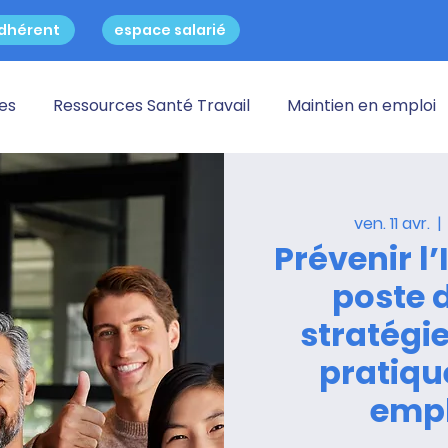
dhérent
espace salarié
res
Ressources Santé Travail
Maintien en emploi
ven. 11 avr.
  | 
Prévenir l
poste d
stratégi
pratiqu
emp