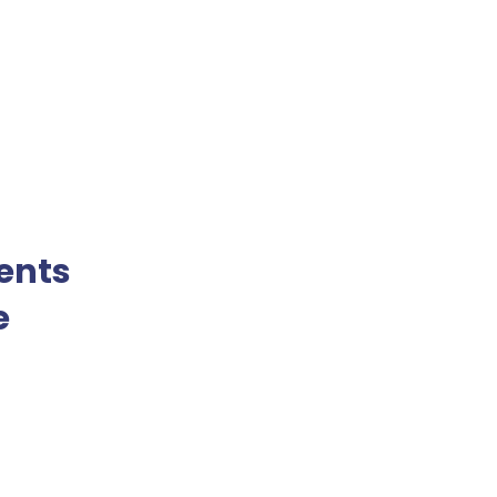
ents
e