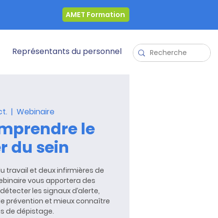
AMET Formation
Représentants du personnel
ct.
  |  
Webinaire
mprendre le
r du sein
travail et deux infirmières de
webinaire vous apportera des
détecter les signaux d’alerte,
e prévention et mieux connaître
ns de dépistage.