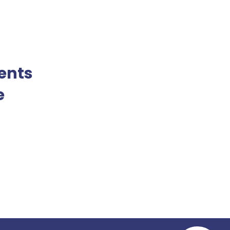
ents
e