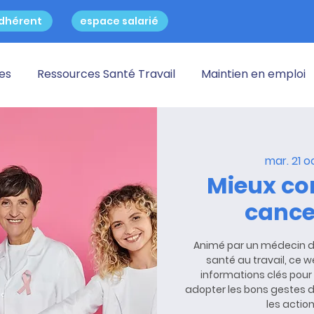
dhérent
espace salarié
res
Ressources Santé Travail
Maintien en emploi
mar. 21 o
Mieux co
cance
Animé par un médecin du 
santé au travail, ce 
informations clés pour 
adopter les bons gestes d
les actio