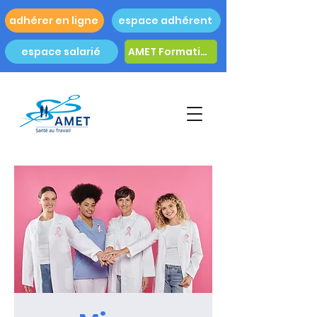
adhérer en ligne
espace adhérent
espace salarié
AMET Formation