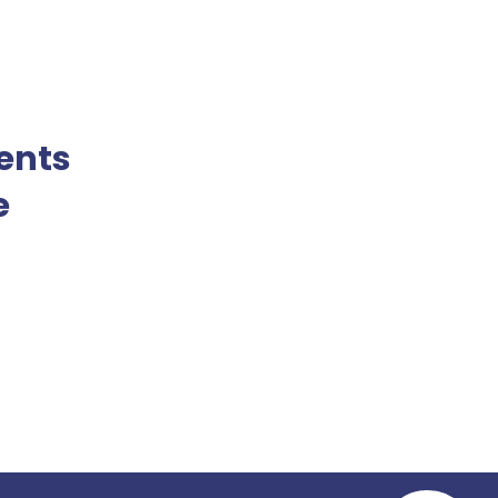
ents
e