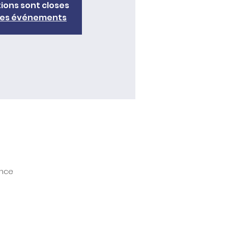
tions sont closes
tres événements
ance