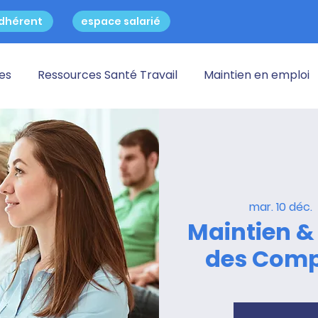
dhérent
espace salarié
res
Ressources Santé Travail
Maintien en emploi
mar. 10 déc.
  
Maintien &
des Comp