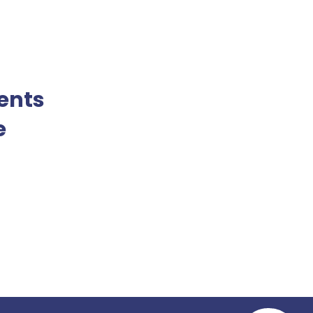
ents
e