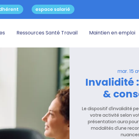
dhérent
espace salarié
res
Ressources Santé Travail
Maintien en emploi
mar. 15 a
Invalidité 
& con
Le dispositif d’invalidité
votre activité selon v
présentation aura pour 
modalités d’une recon
nuances 