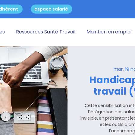
dhérent
espace salarié
res
Ressources Santé Travail
Maintien en emploi
mar. 19 n
Handicap 
travail 
Cette sensibilisation i
l'intégration des sala
invisible, en présentant 
et les outils d'
l'accompag