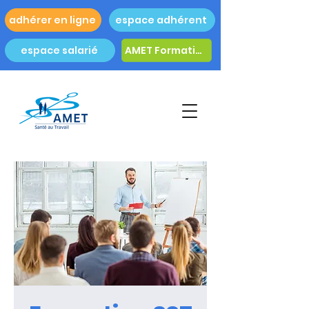
adhérer en ligne
espace adhérent
espace salarié
AMET Formation