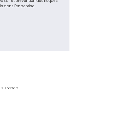
s SST et prévention des risques
s dans l’entreprise.
is, France