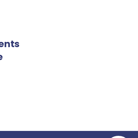
ents
e