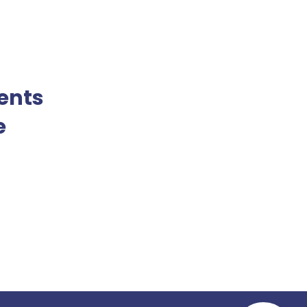
ents
e