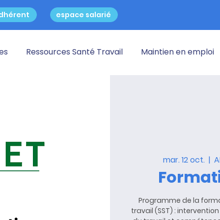
dhérent
espace salarié
res
Ressources Santé Travail
Maintien en emploi
mar. 12 oct.
  |  
A
Formati
Programme de la forma
travail (SST) : interventi