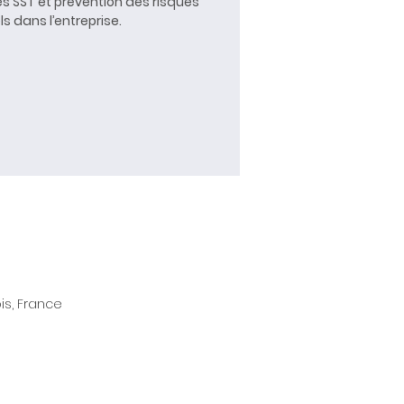
s SST et prévention des risques
s dans l’entreprise.
is, France