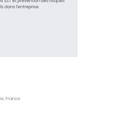
s SST et prévention des risques
s dans l’entreprise.
is, France