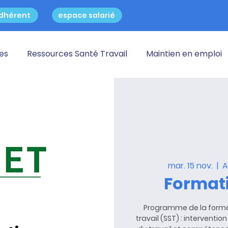
dhérent
espace salarié
res
Ressources Santé Travail
Maintien en emploi
mar. 15 nov.
  |  
A
Formati
Programme de la forma
travail (SST) : interventi