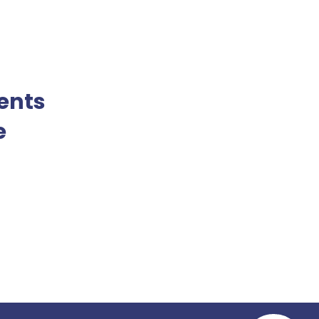
ents
e