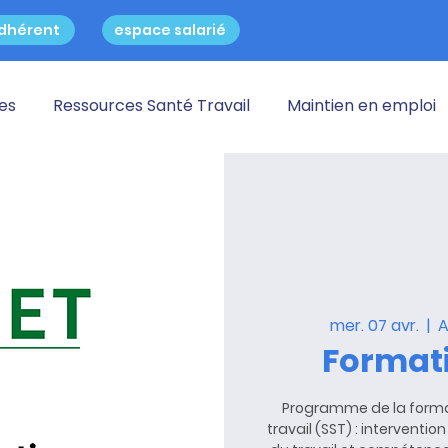
dhérent
espace salarié
res
Ressources Santé Travail
Maintien en emploi
mer. 07 avr.
  |  
A
Formati
Programme de la forma
travail (SST) : interventi