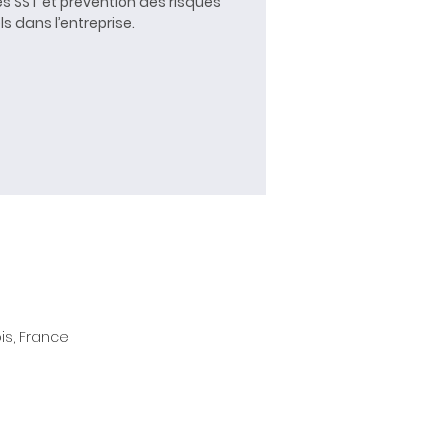
s SST et prévention des risques
s dans l’entreprise.
is, France