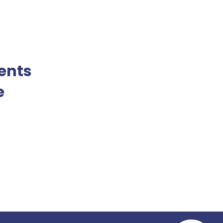
ents
e