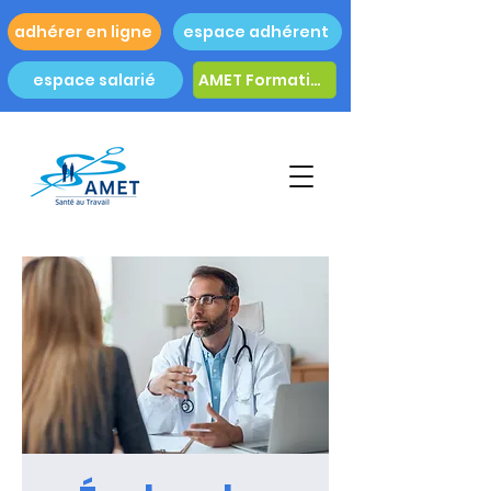
adhérer en ligne
espace adhérent
espace salarié
AMET Formation