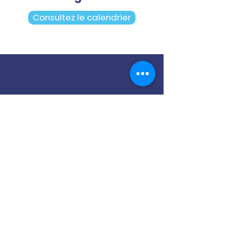
Consultez le calendrier
Notre cellule PDP
Contactez-nous
13 Rue Joseph et Etienne
Montgolfier,
93110 Rosny-sous-Bois
01 49 35 82 50