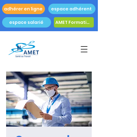
adhérer en ligne
espace adhérent
espace salarié
AMET Formation