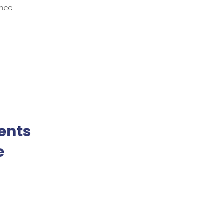
ance
ents
e