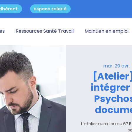
dhérent
espace salarié
res
Ressources Santé Travail
Maintien en emploi
mar. 29 avr.
  
[Atelier
intégrer
Psycho
docume
L'atelier aura lieu au 67
so