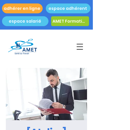
adhérer en ligne
espace adhérent
espace salarié
AMET Formation