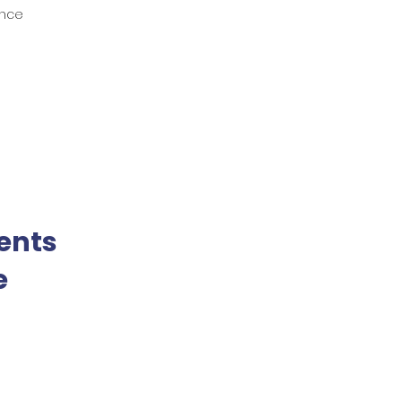
ance
ents
e