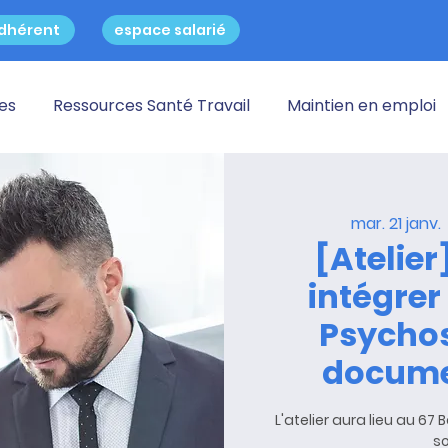
dhérent
espace salarié
res
Ressources Santé Travail
Maintien en emploi
mar. 21 janv.
 
[Atelier
intégrer
Psycho
docume
L'atelier aura lieu au 67
so