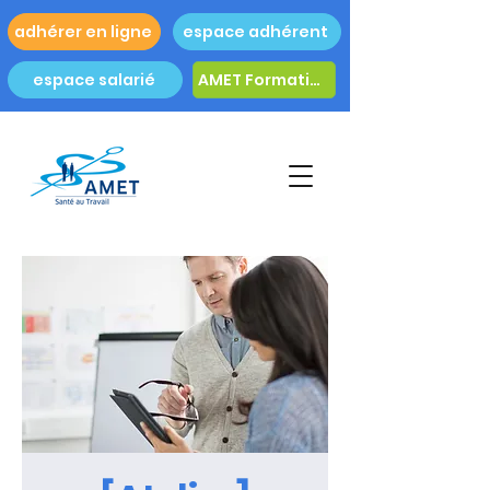
adhérer en ligne
espace adhérent
espace salarié
AMET Formation