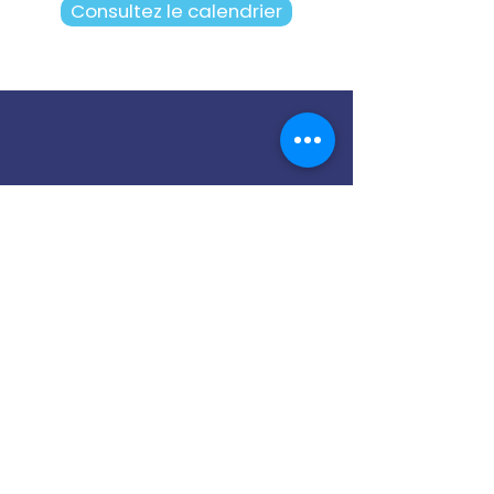
Consultez le calendrier
Notre cellule PDP
Contactez-nous
13 Rue Joseph et Etienne
Montgolfier,
93110 Rosny-sous-Bois
01 49 35 82 50