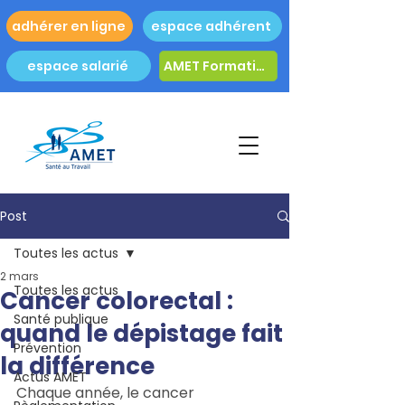
adhérer en ligne
espace adhérent
espace salarié
AMET Formation
Post
Toutes les actus
2 mars
Toutes les actus
Cancer colorectal :
Santé publique
quand le dépistage fait
Prévention
la différence
Actus AMET
Chaque année, le cancer 