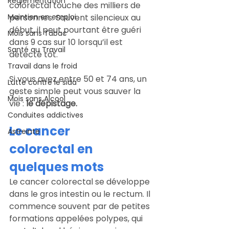
Règlementation
colorectal touche des milliers de 
Maintien en emploi
personnes. Souvent silencieux au 
début, il peut pourtant être guéri 
Mois sans Tabac
dans 9 cas sur 10 lorsqu’il est 
Santé au Travail
détecté tôt.
Travail dans le froid
Si vous avez entre 50 et 74 ans, un 
Lutte contre le sida
geste simple peut vous sauver la 
Mois sans Alcool
vie : 
le dépistage.
Conduites addictives
Le cancer 
Astreinte
colorectal en 
quelques mots
Le cancer colorectal se développe 
dans le gros intestin ou le rectum. Il 
commence souvent par de petites 
formations appelées polypes, qui 