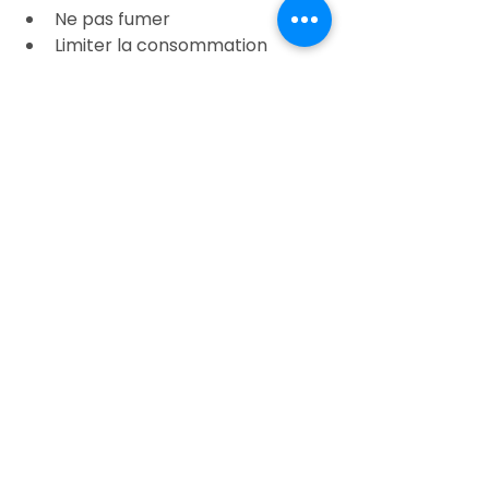
Ne pas fumer
Limiter la consommation 
d’alcool
Adopter une alimentation 
équilibrée
Pratiquer une activité physique 
régulière
Mars Bleu : un temps 
fort pour en parler
À l’occasion de Mars Bleu, AMET 
Santé au Travail s’associe à la 
prévention du cancer colorectal. 
N’hésitez pas à en parler lors de 
votre visite avec les professionnels 
de santé : information, orientation 
et prévention font partie 