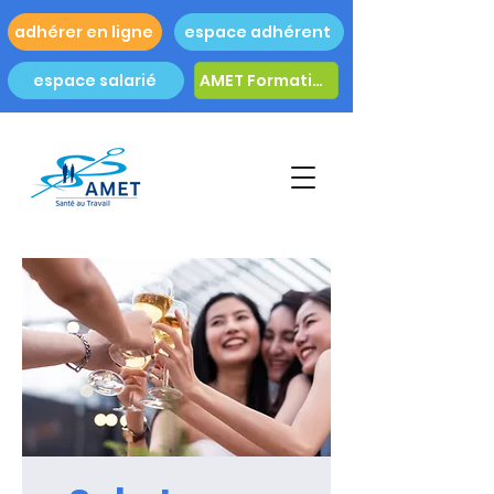
adhérer en ligne
espace adhérent
espace salarié
AMET Formation