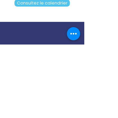
Consultez le calendrier
Notre cellule PDP
Contactez-nous
13 Rue Joseph et Etienne
Montgolfier,
93110 Rosny-sous-Bois
01 49 35 82 50