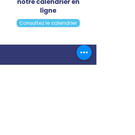
notre calendrier en
ligne
Consultez le calendrier
Notre cellule PDP
Contactez-nous
13 Rue Joseph et Etienne
Montgolfier,
93110 Rosny-sous-Bois