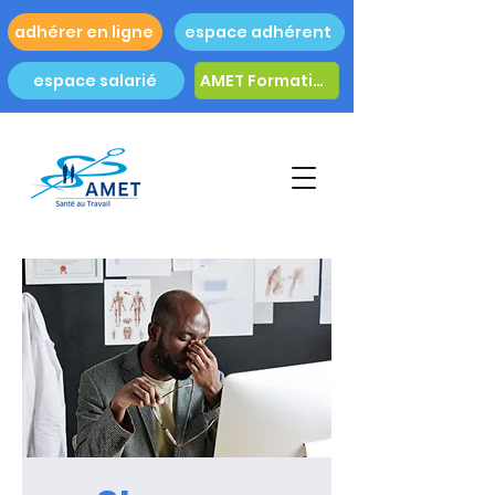
adhérer en ligne
espace adhérent
espace salarié
AMET Formation