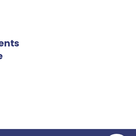
ents
e