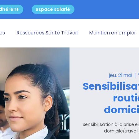
dhérent
espace salarié
res
Ressources Santé Travail
Maintien en emploi
jeu. 21 mai
  |  
Sensibilisa
routi
domici
Sensibilisation à la prise 
domicile/travail