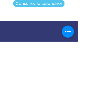
Consultez le calendrier
Notre cellule PDP
Contactez-nous
13 Rue Joseph et Etienne
Montgolfier,
93110 Rosny-sous-Bois
01 49 35 82 50