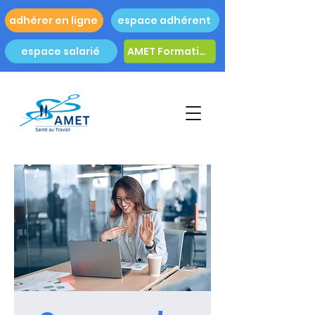
adhérer en ligne
espace adhérent
espace salarié
AMET Formation